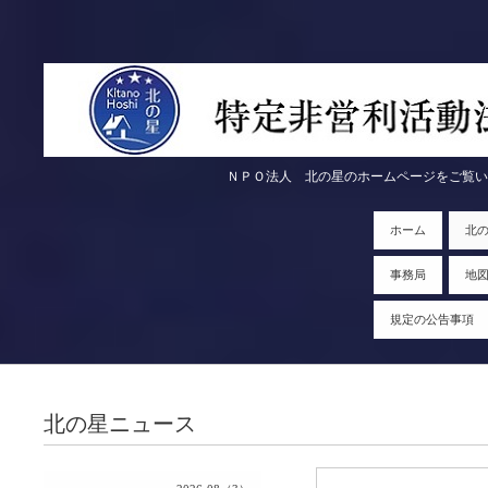
ＮＰＯ法人 北の星のホームページをご覧いただきま
ホーム
北
事務局
地
規定の公告事項
北の星ニュース