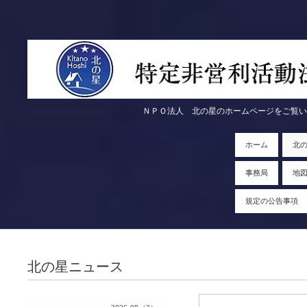
ＮＰＯ法人 北の星のホームページをご覧いただきま
ホーム
北
事務局
地
規定の公告事項
北の星ニュース