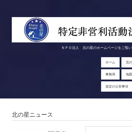
ＮＰＯ法人 北の星のホームページをご覧いただきま
ホーム
北
事務局
地
規定の公告事項
北の星ニュース