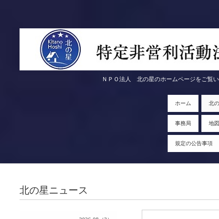
ＮＰＯ法人 北の星のホームページをご覧いただきま
ホーム
北
事務局
地
規定の公告事項
北の星ニュース