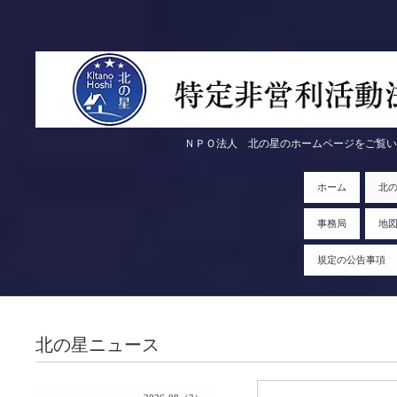
ＮＰＯ法人 北の星のホームページをご覧いただきま
ホーム
北
事務局
地
規定の公告事項
北の星ニュース