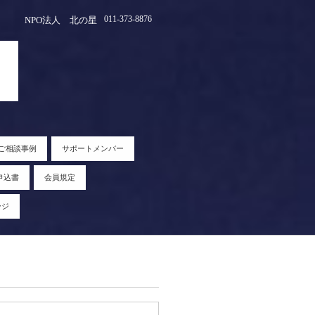
011-373-8876
NPO法人 北の星
ご相談事例
サポートメンバー
申込書
会員規定
ージ