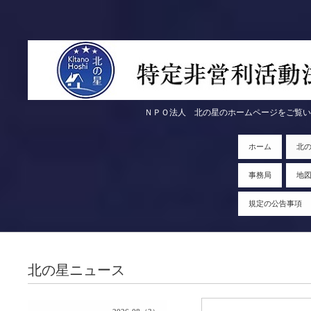
ＮＰＯ法人 北の星のホームページをご覧いただきま
ホーム
北
事務局
地
規定の公告事項
北の星ニュース