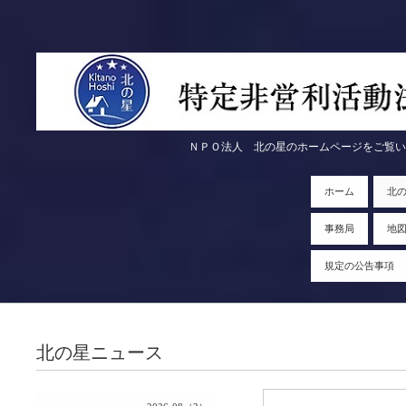
ＮＰＯ法人 北の星のホームページをご覧いただきま
ホーム
北
事務局
地
規定の公告事項
北の星ニュース