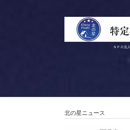
ＮＰＯ法人 北の星のホーム
北の星ニュース