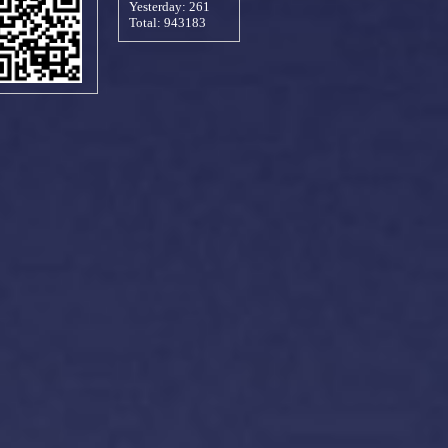
Yesterday:
261
Total:
943183