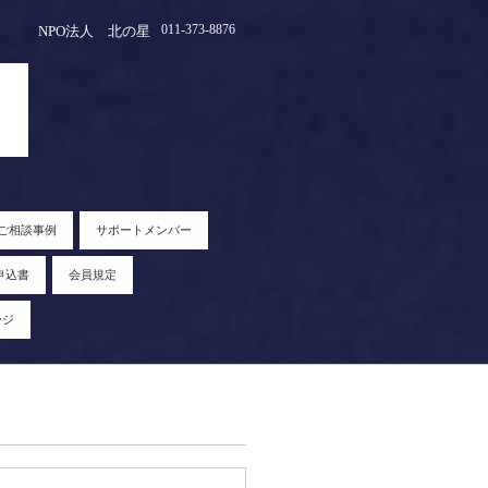
011-373-8876
NPO法人 北の星
ご相談事例
サポートメンバー
申込書
会員規定
ージ