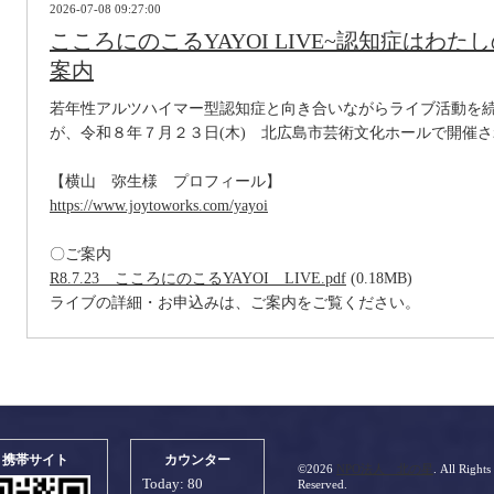
2026-07-08 09:27:00
こころにのこるYAYOI LIVE~認知症はわ
案内
若年性アルツハイマー型認知症と向き合いながらライブ活動を
が、令和８年７月２３日(木) 北広島市芸術文化ホールで開催
【横山 弥生様 プロフィール】
https://www.joytoworks.com/yayoi
〇ご案内
R8.7.23 こころにのこるYAYOI LIVE.pdf
(0.18MB)
ライブの詳細・お申込みは、ご案内をご覧ください。
携帯サイト
カウンター
©2026
NPO法人 北の星
. All Rights
Today:
80
Reserved.