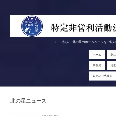
ＮＰＯ法人 北の星のホームページをご覧いただきま
ホーム
北
事務局
地
規定の公告事項
北の星ニュース