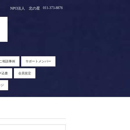
011-373-8876
NPO法人 北の星
ご相談事例
サポートメンバー
申込書
会員規定
ージ