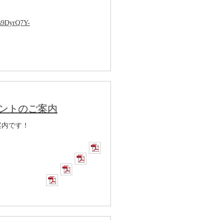
Ds9DyrQ7Y-
ントのご案内
案内です！