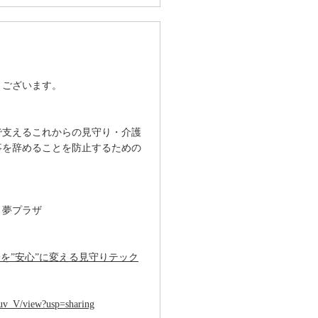
うございます。
で支えるこれからの見守り・介護
事を辞めることを防止
するための
 夢プラザ
安を”安心”に変える見守りテック
uv_V/view?usp=sharing