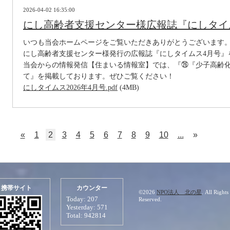
2026-04-02 16:35:00
にし高齢者支援センター様広報誌『にしタイ
いつも当会ホームページをご覧いただきありがとうございます
にし高齢者支援センター様発行の広報誌『にしタイムス4月号』
当会からの情報発信【住まいる情報室】では、『㉖『少子高齢
て』を掲載しております。ぜひご覧ください！
にしタイムス2026年4月号.pdf
(4MB)
«
1
2
3
4
5
6
7
8
9
10
...
»
携帯サイト
カウンター
©2026
NPO法人 北の星
. All Rights
Today:
207
Reserved.
Yesterday:
571
Total:
942814