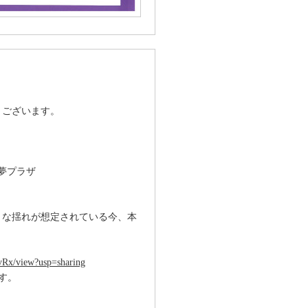
うございます。
 夢プラザ
きな揺れが想定されている今、本
vRx/view?usp=sharing
す。