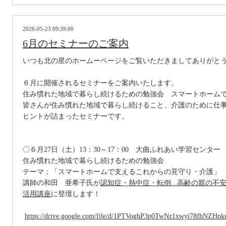
2026-05-23 09:39:00
6月のセミナーのご案内
いつも北の星のホームーページをご覧いただきましてありがと
６月に開催されるセミナーをご案内いたします。
住み慣れた地域で暮らし続けるための勉強会 スマートホーム
皆さんが住み慣れた地域で暮らし続けること、介護のために仕
ヒントが詰まったセミナーです。
〇６月
27
日（土）13：30～17：00 大曲ふれあい学習センター
住み慣れた地域で暮らし続けるための勉強会
テーマ：「スマートホームで支えるこれからの見守り・介護」
講師の和田 亜希子氏が
認知症・熱中症・転倒...高齢の親の不
活用講座
に登壇します！
https://drive.google.com/file/d/1PTVoghP3p0TwNz1xwyi78fhNZHnk