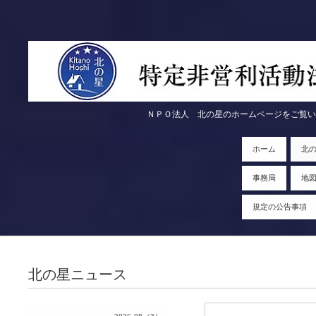
ＮＰＯ法人 北の星のホームページをご覧いただきま
ホーム
北
事務局
地
規定の公告事項
北の星ニュース